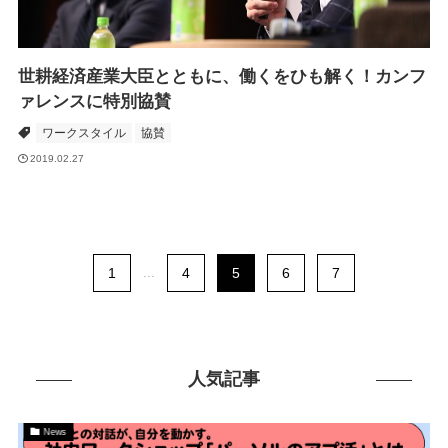
世耕経済産業大臣とともに、働くをひも解く！カンフ
ァレンスに特別協賛
ワークスタイル
協賛
2019.02.27
1
...
4
5
6
7
人気記事
News