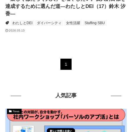
達成するために選んだ道―わたしとDEI（17）鈴木 汐
香―
わたしとDEI
ダイバーシティ
女性活躍
Staffing SBU
2026.05.15
1
人気記事
News