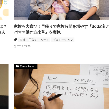
は？
家族も大喜び！早帰りで家族時間を増やす『doda流 
3人
パママ働き方改革』を実施
家族・子育て・ペット
プロモーション
2019.09.26
Event Report