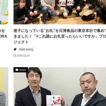
力を
迷子になっている“お礼”を日清食品の東京本社で集め
ORA
きました！「#これ誰にお礼言ったらいいですか」プ
ジェクト
Well-being
2026.03.24
News