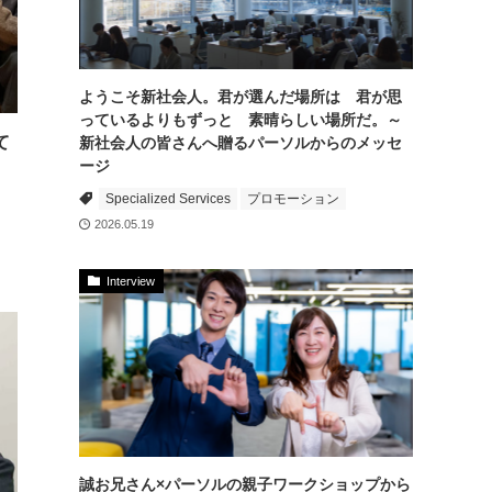
ようこそ新社会人。君が選んだ場所は 君が思
っているよりもずっと 素晴らしい場所だ。～
て
新社会人の皆さんへ贈るパーソルからのメッセ
ージ
ロ
Specialized Services
プロモーション
2026.05.19
Interview
誠お兄さん×パーソルの親子ワークショップから