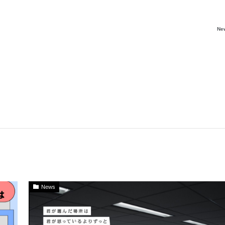
Ne
News