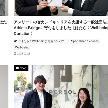
【はた
アスリートのセカンドキャリアを支援する一般社団法
Athlete-Bridgeに寄付をしました【はたらくWell-bein
Donation】
“はたらくWell-being”創造カンパニー
Specialized Services
Well-being
2026.01.23
News