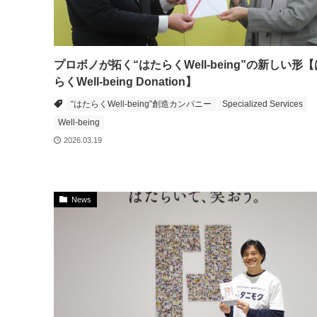
プロボノが拓く“はたらくWell-being”の新しい形
らくWell-being Donation】
“はたらくWell-being”創造カンパニー
Specialized Services
Well-being
2026.03.19
News