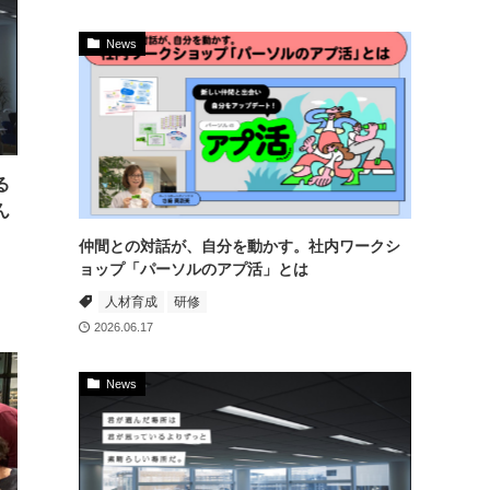
News
る
ん
仲間との対話が、自分を動かす。社内ワークシ
ョップ「パーソルのアプ活」とは
人材育成
研修
2026.06.17
News