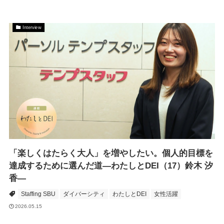
Interview
「楽しくはたらく大人」を増やしたい。個人的目標を
達成するために選んだ道―わたしとDEI（17）鈴木 汐
香―
Staffing SBU
ダイバーシティ
わたしとDEI
女性活躍
2026.05.15