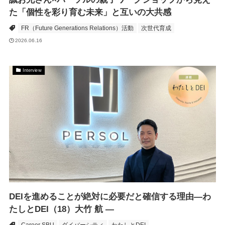
た「個性を彩り育む未来」と互いの大共感
FR（Future Generations Relations）活動
次世代育成
2026.06.16
Interview
DEIを進めることが絶対に必要だと確信する理由―わ
たしとDEI（18）大竹 航 ―