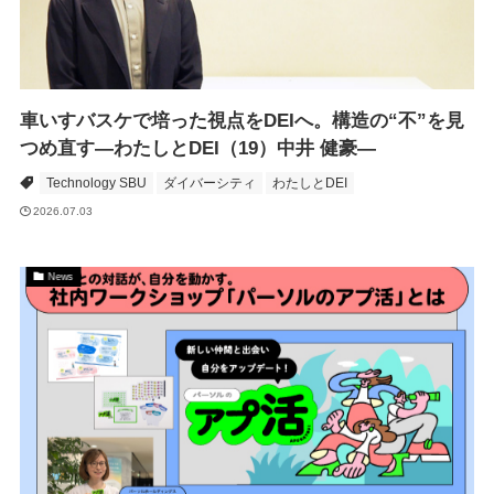
車いすバスケで培った視点をDEIへ。構造の“不”を見
つめ直す―わたしとDEI（19）中井 健豪―
Technology SBU
ダイバーシティ
わたしとDEI
2026.07.03
News