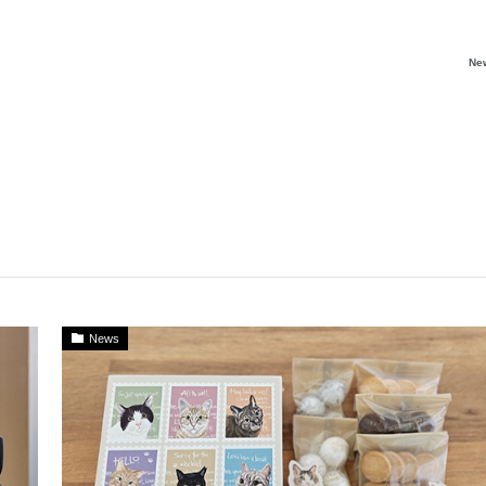
Ne
News