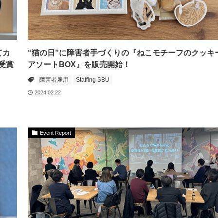
てカ
“猫の日”に障害者手づくりの『ねこモチーフのクッキ
3受賞
アソートBOX』を販売開始！
障害者雇用
Staffing SBU
2024.02.22
Event Report