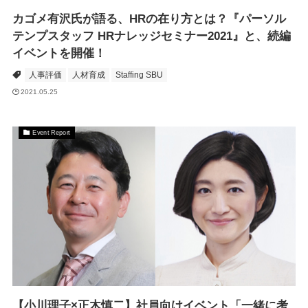
カゴメ有沢氏が語る、HRの在り方とは？『パーソル
テンプスタッフ HRナレッジセミナー2021』と、続編
イベントを開催！
人事評価
人材育成
Staffing SBU
2021.05.25
Event Report
【小川理子×正木慎二】社員向けイベント「一緒に考