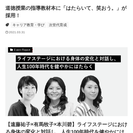
道徳授業の指導教材本に「はたらいて、笑おう。」が
採用！
キャリア教育・学び
次世代育成
2021.03.31
Event Report
【遠藤祐子×有馬牧子×本川碧】ライフステージにおけ
る身体の変化と対話し、人生100年時代を健やかには