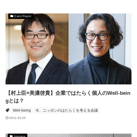
Event Report
【村上臣×美濃啓貴】企業ではたらく個人のWell-bein
gとは？
Well-being
今、ニッポンのはたらくを考える会議
2021.03.25
Interview