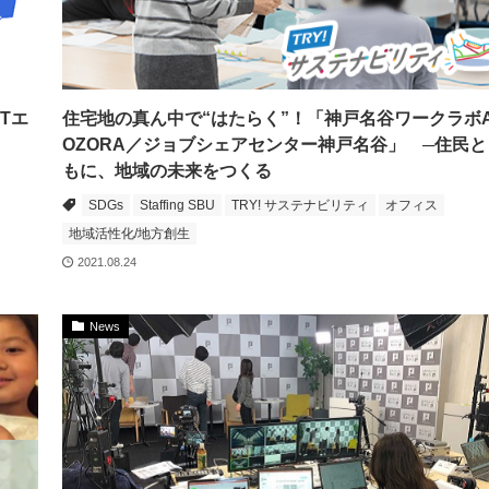
Tエ
住宅地の真ん中で“はたらく”！「神戸名谷ワークラボ
OZORA／ジョブシェアセンター神戸名谷」 ─住民と
もに、地域の未来をつくる
SDGs
Staffing SBU
TRY! サステナビリティ
オフィス
地域活性化/地方創生
2021.08.24
News