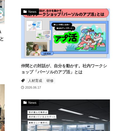
News
A
と
仲間との対話が、自分を動かす。社内ワークシ
ョップ「パーソルのアプ活」とは
人材育成
研修
2026.06.17
News