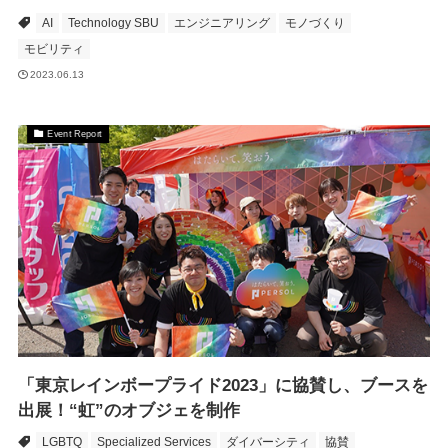
AI
Technology SBU
エンジニアリング
モノづくり
モビリティ
2023.06.13
Event Report
「東京レインボープライド2023」に協賛し、ブースを
出展！“虹”のオブジェを制作
LGBTQ
Specialized Services
ダイバーシティ
協賛