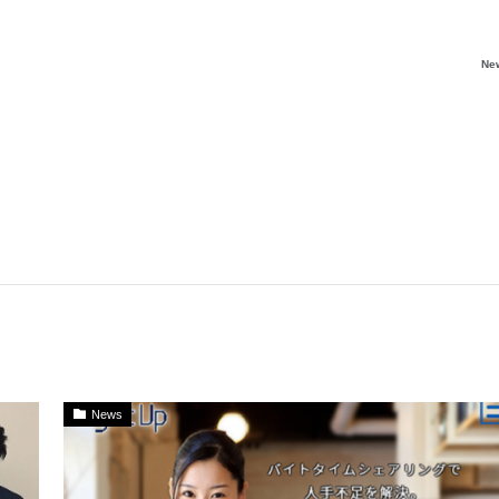
Ne
News