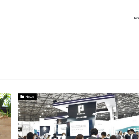
Ne
News