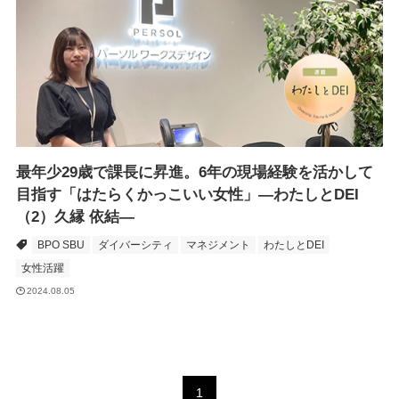
最年少29歳で課長に昇進。6年の現場経験を活かして
目指す「はたらくかっこいい女性」―わたしとDEI
（2）久縁 依結―
BPO SBU
ダイバーシティ
マネジメント
わたしとDEI
女性活躍
2024.08.05
1