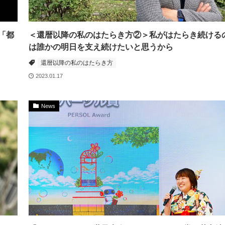
「都
＜還暦以降の私のはたらき方②＞私がはたらき続ける
は誰かの明日を支え続けたいと思うから
還暦以降の私のはたらき方
2023.01.17
News