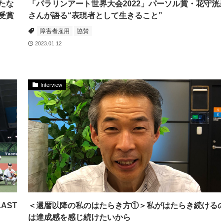
たな
「パラリンアート世界大会2022」パーソル賞・花守洸
2受賞
さんが語る“表現者として生きること”
障害者雇用
協賛
2023.01.12
Interview
AST
＜還暦以降の私のはたらき方①＞私がはたらき続ける
は達成感を感じ続けたいから