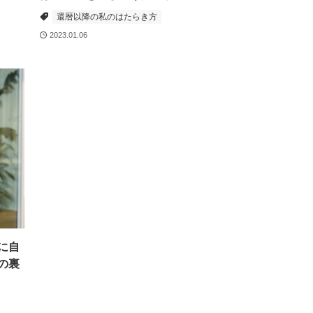
還暦以降の私のはたらき方
2023.01.06
に自
賞の裏