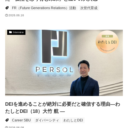
FR（Future Generations Relations）活動
次世代育成
2026.06.16
Interview
DEIを進めることが絶対に必要だと確信する理由―わ
たしとDEI（18）大竹 航 ―
Career SBU
ダイバーシティ
わたしとDEI
2026.06.08