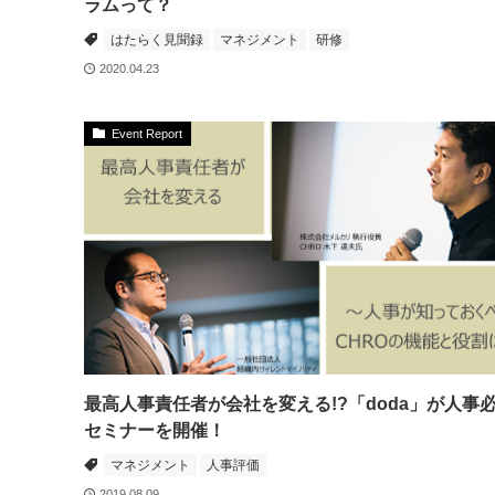
ラムって？
はたらく見聞録
マネジメント
研修
2020.04.23
Event Report
最高人事責任者が会社を変える!?「doda」が人事
セミナーを開催！
マネジメント
人事評価
2019.08.09