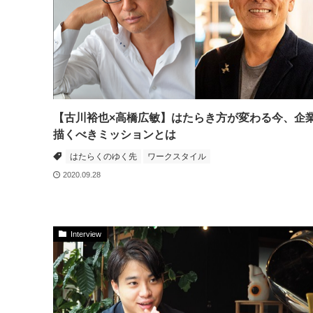
【古川裕也×高橋広敏】はたらき方が変わる今、企
描くべきミッションとは
はたらくのゆく先
ワークスタイル
2020.09.28
Interview