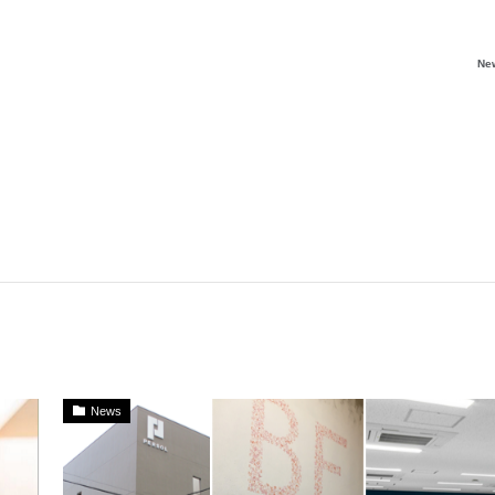
Ne
News