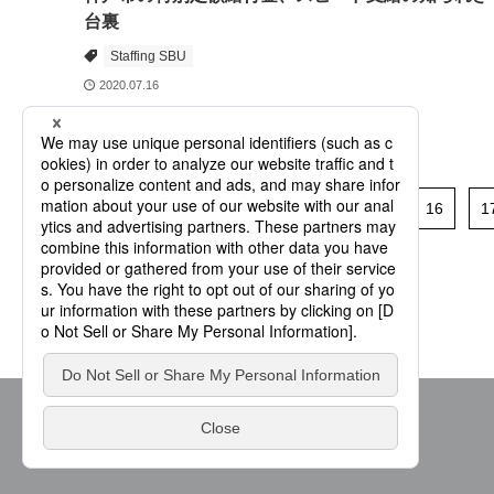
台裏
Staffing SBU
2020.07.16
1
...
16
1