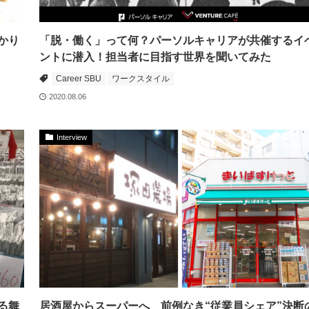
かり
「脱・働く」って何？パーソルキャリアが共催するイ
ントに潜入！担当者に目指す世界を聞いてみた
Career SBU
ワークスタイル
2020.08.06
Interview
る舞
居酒屋からスーパーへ 前例なき“従業員シェア”決断