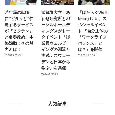
若年層の転職
武蔵野大学しあ
「はたらくWell-
に“ピタッと”伴
わせ研究所とパ
being Lab.」ス
走するサービス
ーソルホールデ
ペシャルイベン
が『ピタテン』
ィングスがトー
ト 『自分主体の
と名称改め、本
クイベント「従
「ワークライフ
格始動！その魅
業員ウェルビー
バランス」と
力とは！
イングの潮流と
は？』を開催
実践：スウェー
2025.07.04
2024.08.09
デンと日本から
学ぶ」を共催
2025.04.04
人気記事