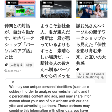
News
News
Interview
仲間との対話
ようこそ新社会
誠お兄さん×パ
が、自分を動か
人。君が選んだ
ーソルの親子ワ
す。社内ワーク
場所は 君が思
ークショップか
ショップ「パー
っているよりも
ら見えた「個性
ソルのアプ活」
ずっと 素晴ら
を彩り育む未
とは
しい場所だ。～
来」と互いの大
新社会人の皆さ
共感
人材育成
研修
んへ贈るパーソ
2026.06.17
FR（Future Genera
ルからのメッセ
tions Relations）活
動
ージ
次世代育成
2026.06.16
Specialized Servic
es
プロモーション
2026.05.19