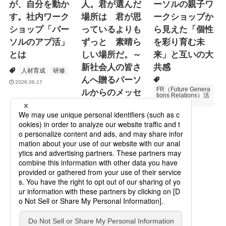
が、自分を動か
人。君が選んだ
ーソルの親子ワ
す。社内ワーク
場所は 君が思
ークショップか
ショップ「パー
っているよりも
ら見えた「個性
ソルのアプ活」
ずっと 素晴ら
を彩り育む未
とは
しい場所だ。～
来」と互いの大
新社会人の皆さ
共感
人材育成
研修
んへ贈るパーソ
2026.06.17
FR（Future Genera
ルからのメッセ
tions Relations）活
動
ージ
次世代育成
2026.06.16
Specialized Servic
es
プロモーション
2026.05.19