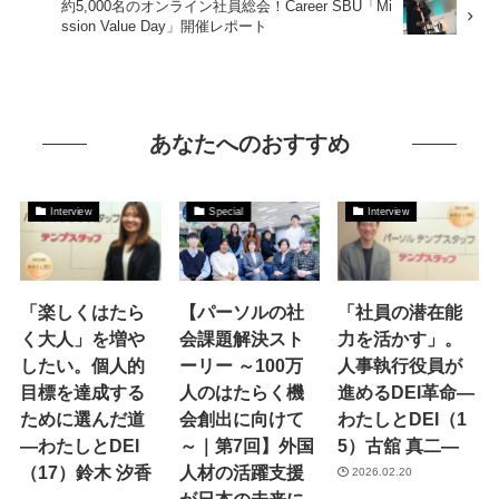
約5,000名のオンライン社員総会！Career SBU「Mi
ssion Value Day」開催レポート
あなたへのおすすめ
Interview
Special
Interview
「楽しくはたら
【パーソルの社
「社員の潜在能
く大人」を増や
会課題解決スト
力を活かす」。
したい。個人的
ーリー ～100万
人事執行役員が
目標を達成する
人のはたらく機
進めるDEI革命―
ために選んだ道
会創出に向けて
わたしとDEI（1
―わたしとDEI
～｜第7回】外国
5）古舘 真二―
（17）鈴木 汐香
人材の活躍支援
2026.02.20
―
が日本の未来に