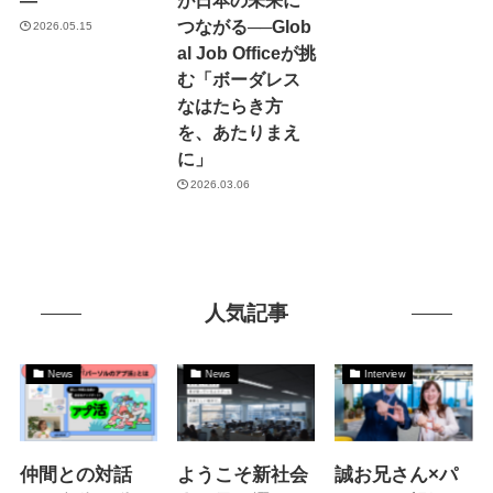
つながる──Glob
2026.05.15
al Job Officeが挑
む「ボーダレス
なはたらき方
を、あたりまえ
に」
2026.03.06
人気記事
News
News
Interview
仲間との対話
ようこそ新社会
誠お兄さん×パ