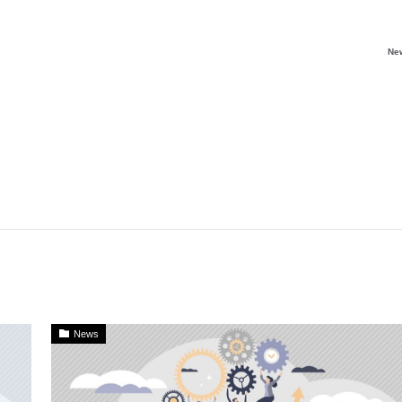
Ne
News