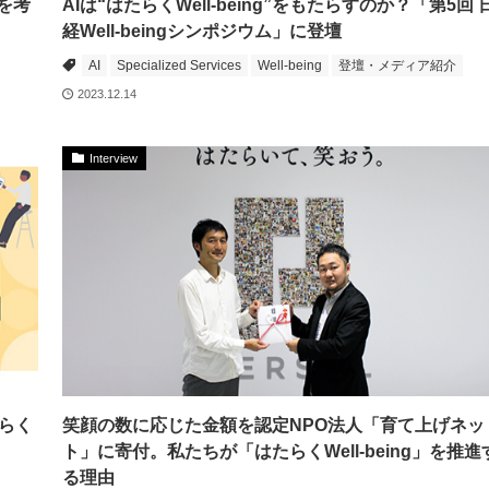
を考
AIは“はたらくWell-being”をもたらすのか？「第5回 
経Well-beingシンポジウム」に登壇
AI
Specialized Services
Well-being
登壇・メディア紹介
2023.12.14
Interview
らく
笑顔の数に応じた金額を認定NPO法人「育て上げネッ
ト」に寄付。私たちが「はたらくWell-being」を推進
る理由