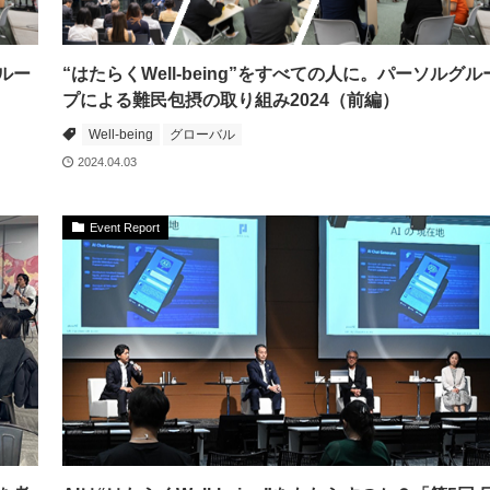
グルー
“はたらくWell-being”をすべての人に。パーソルグル
プによる難民包摂の取り組み2024（前編）
Well-being
グローバル
2024.04.03
Event Report