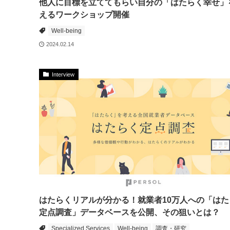
他人に目標を立ててもらい自分の「はたらく幸せ」
えるワークショップ開催
Well-being
2024.02.14
Interview
はたらくリアルが分かる！就業者10万人への「はた
定点調査」データベースを公開、その狙いとは？
Specialized Services
Well-being
調査・研究