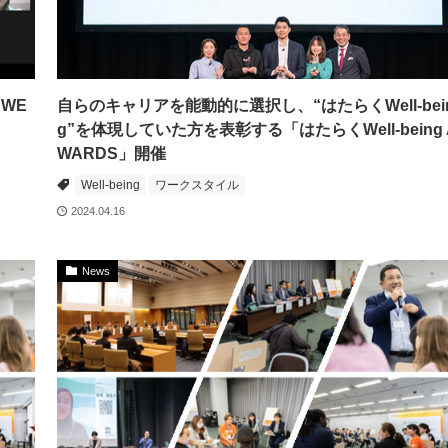
 WE
自らのキャリアを能動的に選択し、“はたらくWell-bei
g”を体現していた方を表彰する「はたらくWell-being 
WARDS」開催
Well-being
ワークスタイル
2024.04.16
News