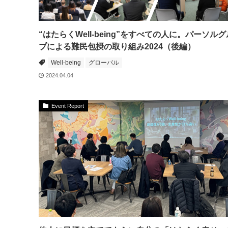
“はたらくWell-being”をすべての人に。パーソル
プによる難民包摂の取り組み2024（後編）
Well-being
グローバル
2024.04.04
Event Report