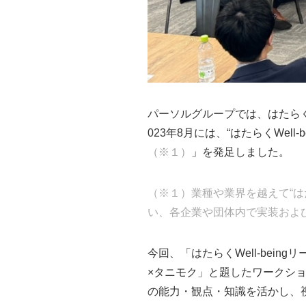
パーソルグループでは、はたらくこ
023年8月には、“はたらくWel
（※１）
」を発足しました。
（※１）業種や業界を越えて“はた
い、各企業や団体内で実装およ
今回、「はたらくWell-bein
×タニモク」と題したワークシ
の能力・観点・知識を活かし、視野