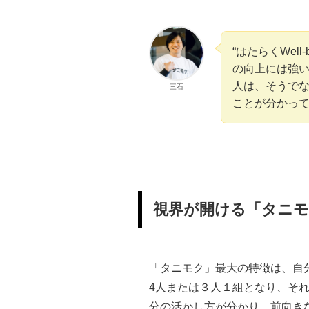
“はたらくWel
の向上には強い相
人は、そうでな
三石
ことが分かっ
視界が開ける「タニ
「タニモク」最大の特徴は、自
4人または３人１組となり、そ
分の活かし方が分かり、前向き