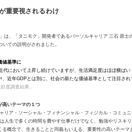
ng”が重要視されるわけ
タニモク」は、「タニモク」開発者であるパーソルキャリア 三石 原
ク」についての説明がされました。
な価値基準に
、近代において上昇し続けていますが、生活満足度はほぼ横ばい
近年GDPとは別に、社会の新たな価値基準として注目されている
選好度調査結果」
要性が高いテーマの１つ
の5つ（キャリア・ソーシャル・フィナンシャル・フィジカル・コミ
eing”は人生で多くの時間を費やす仕事だけでなく、勉強やリス
くる概念で、生きることと同義もいえる、重要性の高いテーマ