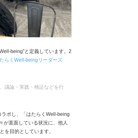
-being”と定義しています。2
たらくWell-beingリーダーズ
集い、議論・実践・検証などを行
し、「はたらくWell-being
各々が直面している状況に、他人
ることを目的としています。