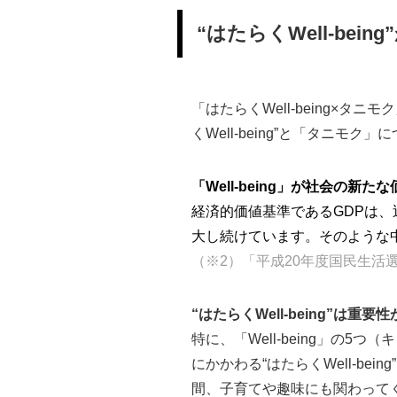
“はたらくWell-bei
「はたらくWell-being×
くWell-being”と「タニモ
「Well-being」が社会の新た
経済的価値基準であるGDPは
大し続けています。そのような中、
（※2）「平成20年度国民生活
“はたらくWell-being”は重
特に、「Well-being」
にかかわる“はたらくWell-b
間、子育てや趣味にも関わって