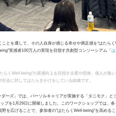
とを通して、その人自身が感じる幸せや満足感を“はたらくWell
l-being”実感者100万人の実現を目指す共創型コンソーシアム「
は
らくWell-being”の実感向上を目指す企業や団体、個人が
び社会に対してはたらきかけをしている組織です。
gリーダーズ」では、パーソルキャリアが実施する「タニモク」とコラボ
ョップを1月29日に開催しました。このワークショップでは、
を広げることで、参加者の“はたらくWell-being”を高め