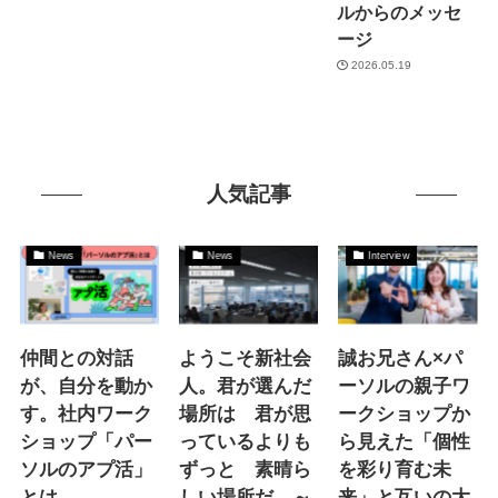
ルからのメッセ
ージ
2026.05.19
人気記事
News
News
Interview
仲間との対話
ようこそ新社会
誠お兄さん×パ
が、自分を動か
人。君が選んだ
ーソルの親子ワ
す。社内ワーク
場所は 君が思
ークショップか
ショップ「パー
っているよりも
ら見えた「個性
ソルのアプ活」
ずっと 素晴ら
を彩り育む未
とは
しい場所だ。～
来」と互いの大