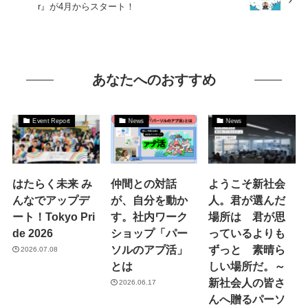
r』が4月からスタート！
あなたへのおすすめ
Event Report
News
News
はたらく未来 み
仲間との対話
ようこそ新社会
んなでアップデ
が、自分を動か
人。君が選んだ
ート！Tokyo Pri
す。社内ワーク
場所は 君が思
de 2026
ショップ「パー
っているよりも
ソルのアプ活」
ずっと 素晴ら
2026.07.08
とは
しい場所だ。～
新社会人の皆さ
2026.06.17
んへ贈るパーソ