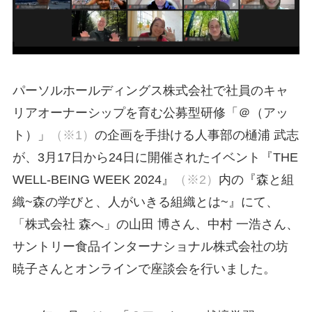
パーソルホールディングス株式会社で社員のキャ
リアオーナーシップを育む公募型研修「＠（アッ
ト）」
（※1）
の企画を手掛ける人事部の樋浦 武志
が、3月17日から24日に開催されたイベント『THE
WELL-BEING WEEK 2024』
（※2）
内の『森と組
織~森の学びと、人がいきる組織とは~』にて、
「株式会社 森へ」の山田 博さん、中村 一浩さん、
サントリー食品インターナショナル株式会社の坊
暁子さんとオンラインで座談会を行いました。