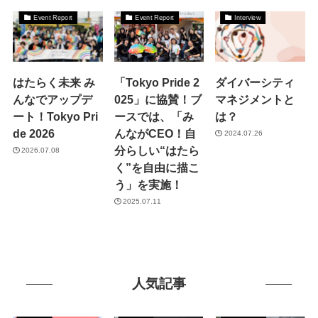
Event Report
Event Report
Interview
はたらく未来 み
「Tokyo Pride 2
ダイバーシティ
んなでアップデ
025」に協賛！ブ
マネジメントと
ート！Tokyo Pri
ースでは、「み
は？
de 2026
んながCEO！自
2024.07.26
分らしい“はたら
2026.07.08
く”を自由に描こ
う」を実施！
2025.07.11
人気記事