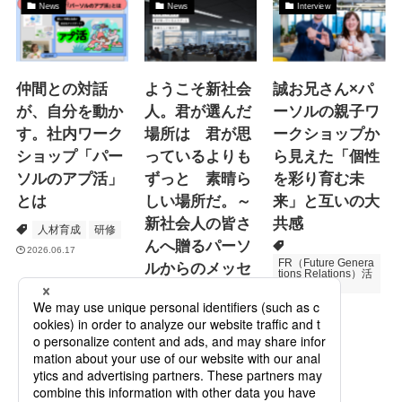
News
News
Interview
仲間との対話
ようこそ新社会
誠お兄さん×パ
が、自分を動か
人。君が選んだ
ーソルの親子ワ
す。社内ワーク
場所は 君が思
ークショップか
ショップ「パー
っているよりも
ら見えた「個性
ソルのアプ活」
ずっと 素晴ら
を彩り育む未
とは
しい場所だ。～
来」と互いの大
新社会人の皆さ
共感
人材育成
研修
んへ贈るパーソ
2026.06.17
FR（Future Genera
ルからのメッセ
tions Relations）活
動
ージ
次世代育成
2026.06.16
Specialized Servic
es
プロモーション
2026.05.19