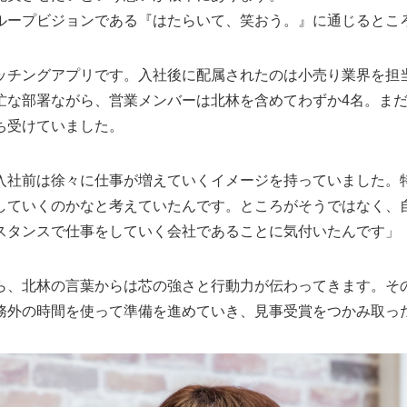
ループビジョンである『はたらいて、笑おう。』に通じるとこ
チングアプリです。入社後に配属されたのは小売り業界を担当す
忙な部署ながら、営業メンバーは北林を含めてわずか4名。ま
ち受けていました。
入社前は徐々に仕事が増えていくイメージを持っていました。
していくのかなと考えていたんです。ところがそうではなく、
スタンスで仕事をしていく会社であることに気付いたんです」
ら、北林の言葉からは芯の強さと行動力が伝わってきます。そ
務外の時間を使って準備を進めていき、見事受賞をつかみ取っ