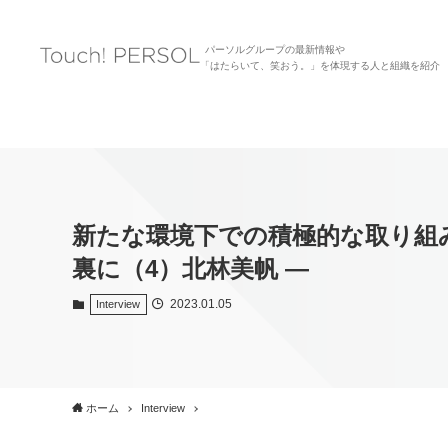
パーソルグループの最新情報や
「はたらいて、笑おう。」を体現する人と組織を紹介
新たな環境下での積極的な取り組みがチ
裏に（4）北林美帆 ―
2023.01.05
Interview
ホーム
Interview