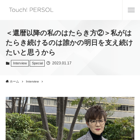
＜還暦以降の私のはたらき方②＞私がは
たらき続けるのは誰かの明日を支え続け
たいと思うから
2023.01.17
Interview
Special
ホーム
Interview