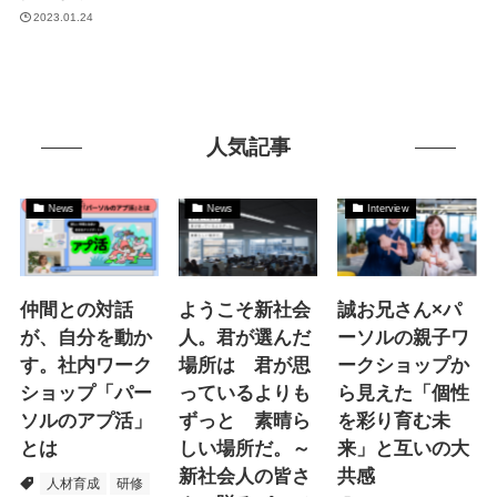
2023.01.24
人気記事
News
News
Interview
仲間との対話
ようこそ新社会
誠お兄さん×パ
が、自分を動か
人。君が選んだ
ーソルの親子ワ
す。社内ワーク
場所は 君が思
ークショップか
ショップ「パー
っているよりも
ら見えた「個性
ソルのアプ活」
ずっと 素晴ら
を彩り育む未
とは
しい場所だ。～
来」と互いの大
新社会人の皆さ
共感
人材育成
研修