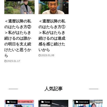
＜還暦以降の私
＜還暦以降の私
のはたらき方②
のはたらき方①
＞私がはたらき
＞私がはたらき
続けるのは誰か
続けるのは達成
の明日を支え続
感を感じ続けた
けたいと思うか
いから
ら
2023.01.06
2023.01.17
人気記事
News
News
Interview