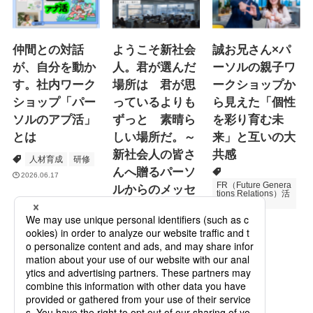
仲間との対話
ようこそ新社会
誠お兄さん×パ
が、自分を動か
人。君が選んだ
ーソルの親子ワ
す。社内ワーク
場所は 君が思
ークショップか
ショップ「パー
っているよりも
ら見えた「個性
ソルのアプ活」
ずっと 素晴ら
を彩り育む未
とは
しい場所だ。～
来」と互いの大
新社会人の皆さ
共感
人材育成
研修
んへ贈るパーソ
2026.06.17
FR（Future Genera
ルからのメッセ
tions Relations）活
動
ージ
次世代育成
2026.06.16
Specialized Servic
es
プロモーション
2026.05.19