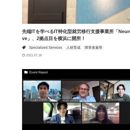
先端ITを学べるIT特化型就労移行支援事業所「Neuro
ve」、2拠点目を横浜に開所！
Specialized Services
人材育成
障害者雇用
2021.07.16
Event Report