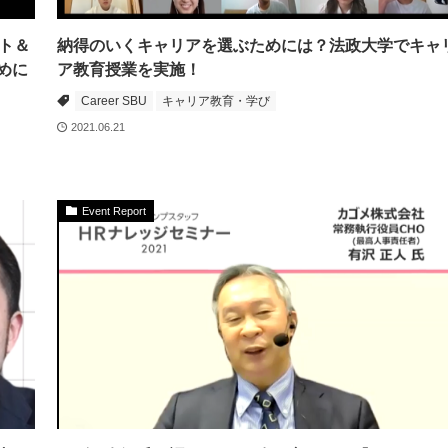
ート＆
納得のいくキャリアを選ぶためには？法政大学でキャ
めに
ア教育授業を実施！
Career SBU
キャリア教育・学び
2021.06.21
Event Report