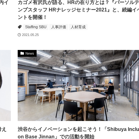
内イ
カゴメ有沢氏が語る、HRの在り方とは？『パーソル
ンプスタッフ HRナレッジセミナー2021』と、続編イ
ントを開催！
Staffing SBU
人事評価
人材育成
2021.05.25
News
考え
渋谷からイノベーションを起こそう！「Shibuya Inclu
on Base Jinnan」での活動を開始