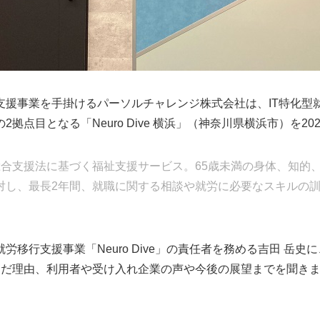
支援事業を手掛けるパーソルチャレンジ株式会社は、IT特化型
」の2拠点目となる「Neuro Dive 横浜」（神奈川県横浜市）を2
総合支援法に基づく福祉支援サービス。65歳未満の身体、知的
対し、最長2年間、就職に関する相談や就労に必要なスキルの
行支援事業「Neuro Dive」の責任者を務める吉田 岳史に、「
んだ理由、利用者や受け入れ企業の声や今後の展望までを聞き