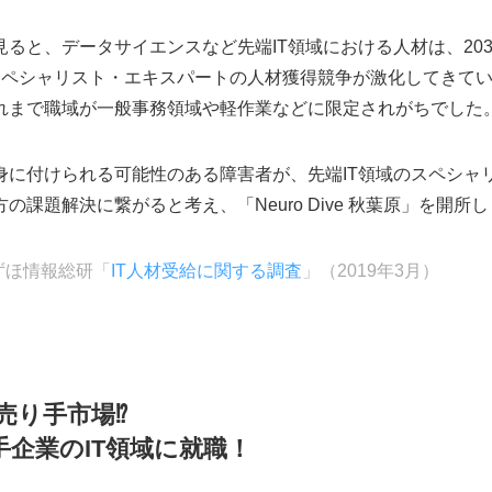
ると、データサイエンスなど先端IT領域における人材は、2030
スペシャリスト・エキスパートの人材獲得競争が激化してきて
れまで職域が一般事務領域や軽作業などに限定されがちでした
身に付けられる可能性のある障害者が、先端IT領域のスペシャ
課題解決に繋がると考え、「Neuro Dive 秋葉原」を開所
ずほ情報総研「
IT人材受給に関する調査
」（2019年3月）
売り手市場⁉
手企業のIT領域に就職！