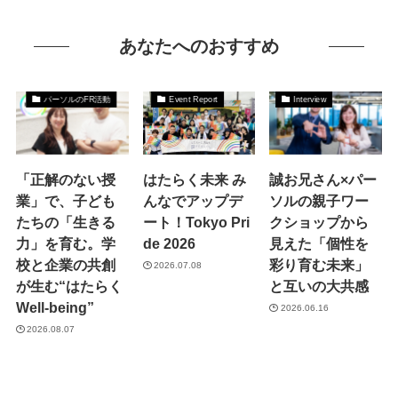
あなたへのおすすめ
パーソルのFR活動
Event Report
Interview
「正解のない授
はたらく未来 み
誠お兄さん×パー
業」で、子ども
んなでアップデ
ソルの親子ワー
たちの「生きる
ート！Tokyo Pri
クショップから
力」を育む。学
de 2026
見えた「個性を
校と企業の共創
彩り育む未来」
2026.07.08
が生む“はたらく
と互いの大共感
Well-being”
2026.06.16
2026.08.07