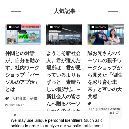
人気記事
News
News
Interview
仲間との対話
ようこそ新社会
誠お兄さん×パ
が、自分を動か
人。君が選んだ
ーソルの親子ワ
す。社内ワーク
場所は 君が思
ークショップか
ショップ「パー
っているよりも
ら見えた「個性
ソルのアプ活」
ずっと 素晴ら
を彩り育む未
とは
しい場所だ。～
来」と互いの大
新社会人の皆さ
共感
人材育成
研修
んへ贈るパーソ
2026.06.17
FR（Future Genera
ルからのメッセ
tions Relations）活
動
ージ
次世代育成
プロモーション