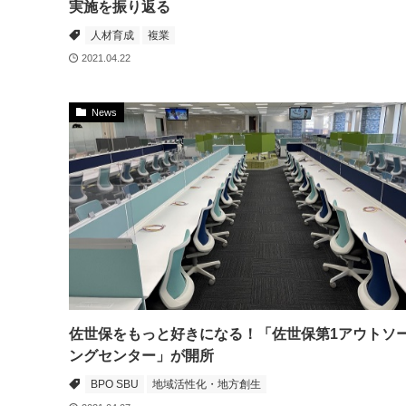
実施を振り返る
人材育成
複業
2021.04.22
News
佐世保をもっと好きになる！「佐世保第1アウトソ
ングセンター」が開所
BPO SBU
地域活性化・地方創生