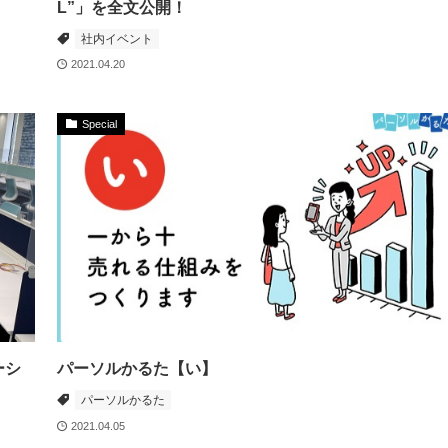
L”」を全文公開！
社内イベント
2021.04.20
Special
ーシ
パーソルかるた【い】
パーソルかるた
2021.04.05