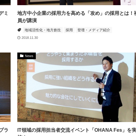
デミ
地方中小企業の採用力を高める「攻め」の採用とは！
員が講演
地域活性化・地方創生
採用
登壇・メディア紹介
2018.11.30
News
プラ
IT領域の採用担当者交流イベント「OHANA Fes」を