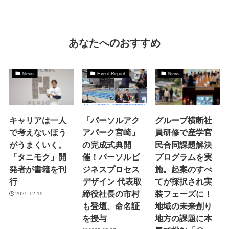
あなたへのおすすめ
News
Event Report
News
キャリアは一人
「パーソルアク
グループ横断社
で考えないほう
アパーク宮崎」
員研修で産学官
がうまくいく。
の完成式典開
民合同課題解決
「タニモク」開
催！パーソルビ
プログラムを実
発者が書籍を刊
ジネスプロセス
施。起案のすべ
行
デザイン 代表取
てが採択され実
締役社長の市村
装フェーズに！
2025.12.19
も登壇、命名証
地域の未来創り
を授与
地方の課題に本