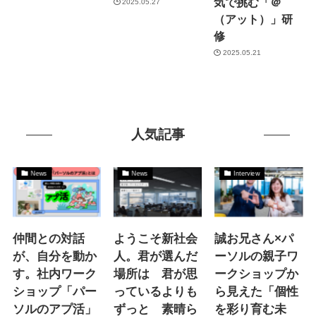
気で挑む「＠
2025.05.27
（アット）」研
修
2025.05.21
人気記事
News
News
Interview
仲間との対話
ようこそ新社会
誠お兄さん×パ
が、自分を動か
人。君が選んだ
ーソルの親子ワ
す。社内ワーク
場所は 君が思
ークショップか
ショップ「パー
っているよりも
ら見えた「個性
ソルのアプ活」
ずっと 素晴ら
を彩り育む未