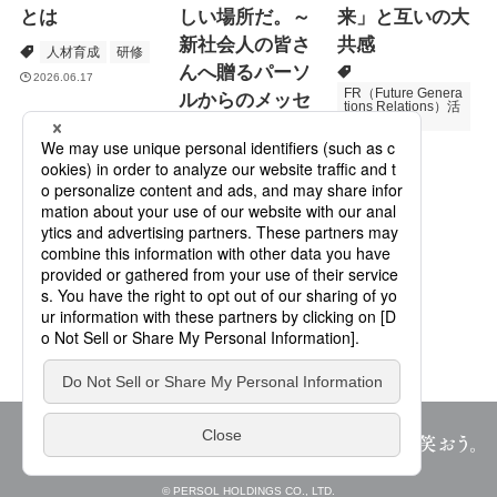
とは
しい場所だ。～
来」と互いの大
新社会人の皆さ
共感
人材育成
研修
んへ贈るパーソ
2026.06.17
FR（Future Genera
ルからのメッセ
tions Relations）活
動
ージ
次世代育成
2026.06.16
Specialized Servic
es
プロモーション
2026.05.19
© PERSOL HOLDINGS CO., LTD.