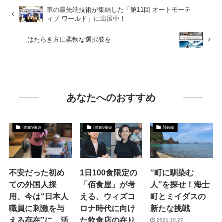
車の最先端技術が集結した「第11回 オートモーテ
ィブ ワールド」に出展中！
はたらき方に柔軟な選択肢を
あなたへのおすすめ
Interview
Interview
News
不安だった初め
1日100食限定の
“町に馴染む
ての外国人採
「佰食屋」が考
人”を探せ！海士
用、今は“日本人
える、ウィズコ
町とミイダスの
職員に刺激を与
ロナ時代に向け
新たな挑戦
える存在”に。活
た飲食店の在り
2021.10.27