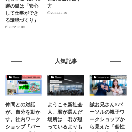
躍の鍵は「安心
方
して仕事ができ
2021.12.15
る環境づくり」
2022.03.09
人気記事
News
News
Interview
仲間との対話
ようこそ新社会
誠お兄さん×パ
が、自分を動か
人。君が選んだ
ーソルの親子ワ
す。社内ワーク
場所は 君が思
ークショップか
ショップ「パー
っているよりも
ら見えた「個性