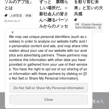
ソルのアプ活」
ずっと 素晴ら
を彩り育む未
とは
しい場所だ。～
来」と互いの大
新社会人の皆さ
共感
人材育成
研修
んへ贈るパーソ
2026.06.17
FR（Future Genera
ルからのメッセ
tions Relations）活
動
ージ
次世代育成
2026.06.16
Specialized Servic
es
プロモーション
2026.05.19