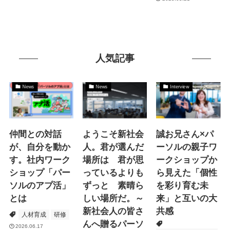
人気記事
News
News
Interview
仲間との対話
ようこそ新社会
誠お兄さん×パ
が、自分を動か
人。君が選んだ
ーソルの親子ワ
す。社内ワーク
場所は 君が思
ークショップか
ショップ「パー
っているよりも
ら見えた「個性
ソルのアプ活」
ずっと 素晴ら
を彩り育む未
とは
しい場所だ。～
来」と互いの大
新社会人の皆さ
共感
人材育成
研修
んへ贈るパーソ
2026.06.17