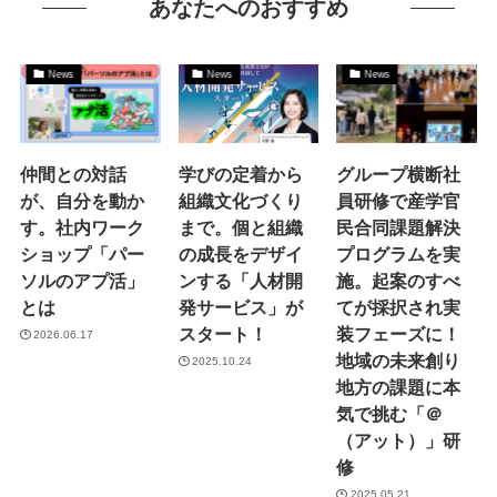
あなたへのおすすめ
News
News
News
仲間との対話
学びの定着から
グループ横断社
が、自分を動か
組織文化づくり
員研修で産学官
す。社内ワーク
まで。個と組織
民合同課題解決
ショップ「パー
の成長をデザイ
プログラムを実
ソルのアプ活」
ンする「人材開
施。起案のすべ
とは
発サービス」が
てが採択され実
スタート！
装フェーズに！
2026.06.17
地域の未来創り
2025.10.24
地方の課題に本
気で挑む「＠
（アット）」研
修
2025.05.21