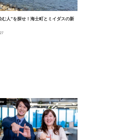
染む人”を探せ！海士町とミイダスの新
.27
iew