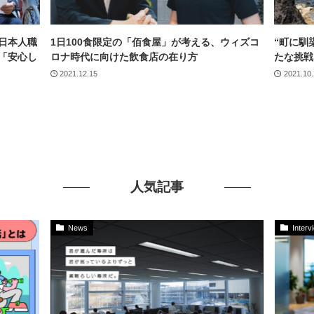
日本人職
1日100食限定の「佰食屋」が考える、ウィズコ
“町に馴
「安心し
ロナ時代に向けた飲食店の在り方
たな挑戦
2021.12.15
2021.10
人気記事
News
Interv