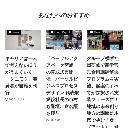
あなたへのおすすめ
News
Event Report
News
キャリアは一人
「パーソルアク
グループ横断社
で考えないほう
アパーク宮崎」
員研修で産学官
がうまくいく。
の完成式典開
民合同課題解決
「タニモク」開
催！パーソルビ
プログラムを実
発者が書籍を刊
ジネスプロセス
施。起案のすべ
行
デザイン 代表取
てが採択され実
締役社長の市村
装フェーズに！
2025.12.19
も登壇、命名証
地域の未来創り
を授与
地方の課題に本
気で挑む「＠
2025.05.27
（アット）」研