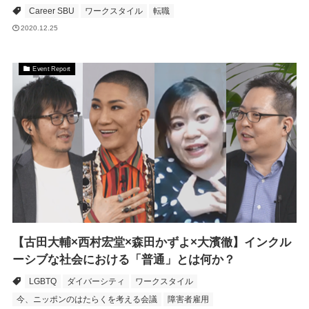
Career SBU
ワークスタイル
転職
2020.12.25
Event Report
【古田大輔×西村宏堂×森田かずよ×大濱徹】インクル
ーシブな社会における「普通」とは何か？
LGBTQ
ダイバーシティ
ワークスタイル
今、ニッポンのはたらくを考える会議
障害者雇用