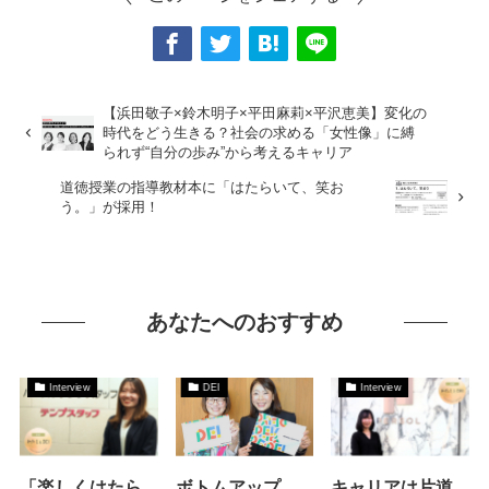
【浜田敬子×鈴木明子×平田麻莉×平沢恵美】変化の
時代をどう生きる？社会の求める「女性像」に縛
られず“自分の歩み”から考えるキャリア
道徳授業の指導教材本に「はたらいて、笑お
う。」が採用！
あなたへのおすすめ
Interview
DEI
Interview
「楽しくはたら
ボトムアップ
キャリアは片道