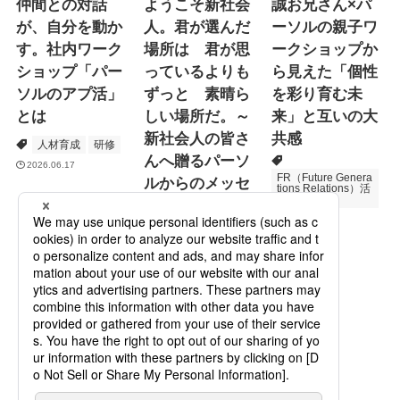
仲間との対話
ようこそ新社会
誠お兄さん×パ
が、自分を動か
人。君が選んだ
ーソルの親子ワ
す。社内ワーク
場所は 君が思
ークショップか
ショップ「パー
っているよりも
ら見えた「個性
ソルのアプ活」
ずっと 素晴ら
を彩り育む未
とは
しい場所だ。～
来」と互いの大
新社会人の皆さ
共感
人材育成
研修
んへ贈るパーソ
2026.06.17
FR（Future Genera
ルからのメッセ
tions Relations）活
動
ージ
次世代育成
2026.06.16
Specialized Servic
es
プロモーション
2026.05.19