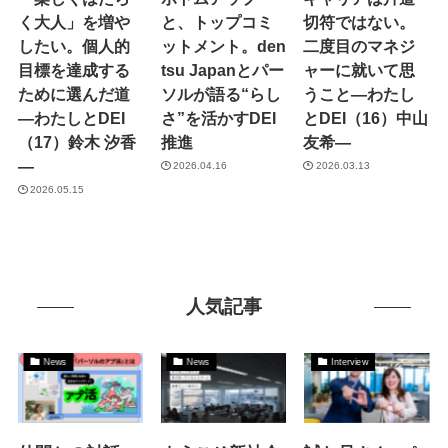
く大人」を増や
と、トップコミ
切符ではない。
したい。個人的
ットメント。den
二度目のマネジ
目標を達成する
tsu Japanとパー
ャーに就いて思
ために選んだ道
ソルが語る“らし
うこと―わたし
―わたしとDEI
さ”を活かすDEI
とDEI（16）中山
（17）鈴木 汐香
推進
友希―
―
2026.04.16
2026.03.13
2026.05.15
人気記事
News
News
Interview