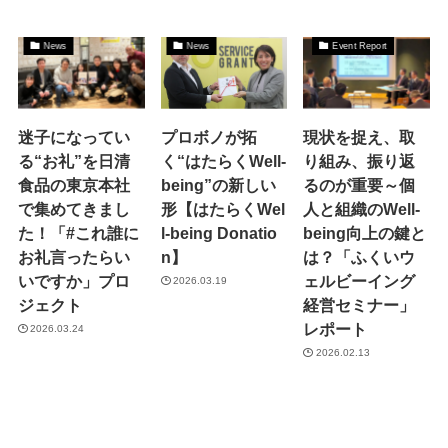
News
News
Event Report
迷子になってい
プロボノが拓
現状を捉え、取
る“お礼”を日清
く“はたらくWell-
り組み、振り返
食品の東京本社
being”の新しい
るのが重要～個
で集めてきまし
形【はたらくWel
人と組織のWell-
た！「#これ誰に
l-being Donatio
being向上の鍵と
お礼言ったらい
n】
は？「ふくいウ
いですか」プロ
ェルビーイング
2026.03.19
ジェクト
経営セミナー」
レポート
2026.03.24
2026.02.13