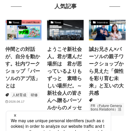
人気記事
News
News
Interview
仲間との対話
ようこそ新社会
誠お兄さん×パ
が、自分を動か
人。君が選んだ
ーソルの親子ワ
す。社内ワーク
場所は 君が思
ークショップか
ショップ「パー
っているよりも
ら見えた「個性
ソルのアプ活」
ずっと 素晴ら
を彩り育む未
とは
しい場所だ。～
来」と互いの大
新社会人の皆さ
共感
人材育成
研修
んへ贈るパーソ
2026.06.17
FR（Future Genera
ルからのメッセ
tions Relations）活
動
ージ
次世代育成
2026.06.16
Specialized Servic