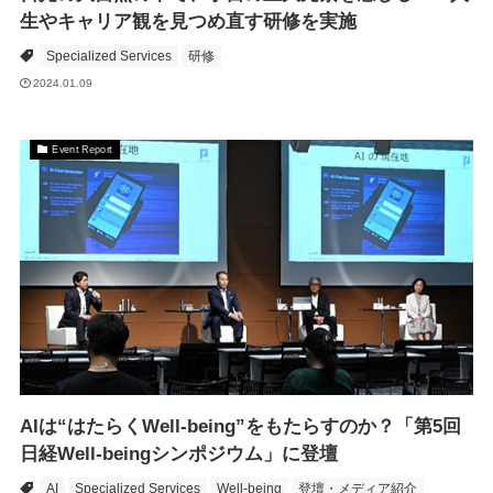
生やキャリア観を見つめ直す研修を実施
Specialized Services
研修
2024.01.09
Event Report
AIは“はたらくWell-being”をもたらすのか？「第5回
日経Well-beingシンポジウム」に登壇
AI
Specialized Services
Well-being
登壇・メディア紹介