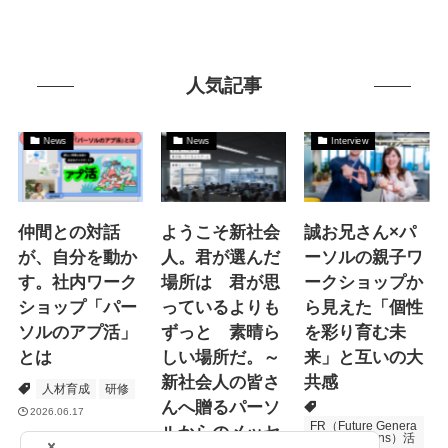
人気記事
News
News
Interview
仲間との対話
ようこそ新社会
誠お兄さん×パ
が、自分を動か
人。君が選んだ
ーソルの親子ワ
す。社内ワーク
場所は 君が思
ークショップか
ショップ「パー
っているよりも
ら見えた「個性
ソルのアプ活」
ずっと 素晴ら
を彩り育む未
とは
しい場所だ。～
来」と互いの大
新社会人の皆さ
共感
人材育成
研修
んへ贈るパーソ
2026.06.17
FR（Future Genera
ルからのメッセ
tions Relations）活