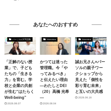
あなたへのおすすめ
パーソルのFR活動
Interview
Interview
「正解のない授
かつては迷った
誠お兄さん×パー
業」で、子ども
管理職。今「や
ソルの親子ワー
たちの「生きる
ってみるべき」
クショップから
力」を育む。学
と伝えたい理由
見えた「個性を
校と企業の共創
―わたしとDEI
彩り育む未来」
が生む“はたらく
（20）高橋 光希
と互いの大共感
Well-being”
―
2026.06.16
2026.08.07
2026.08.04