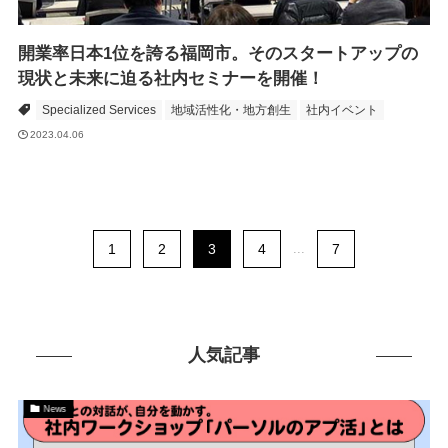
開業率日本1位を誇る福岡市。そのスタートアップの
現状と未来に迫る社内セミナーを開催！
Specialized Services
地域活性化・地方創生
社内イベント
2023.04.06
1
2
3
4
...
7
人気記事
News