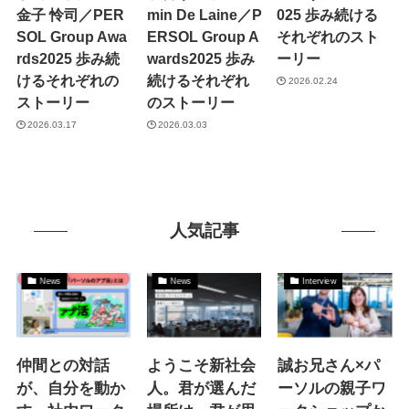
金子 怜司／PER
min De Laine／P
025 歩み続ける
SOL Group Awa
ERSOL Group A
それぞれのスト
rds2025 歩み続
wards2025 歩み
ーリー
けるそれぞれの
続けるそれぞれ
2026.02.24
ストーリー
のストーリー
2026.03.17
2026.03.03
人気記事
News
News
Interview
仲間との対話
ようこそ新社会
誠お兄さん×パ
が、自分を動か
人。君が選んだ
ーソルの親子ワ