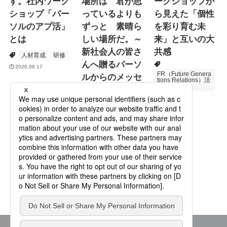
す。社内ワーク
場所は 君が思
ークショップか
ショップ「パー
っているよりも
ら見えた「個性
ソルのアプ活」
ずっと 素晴ら
を彩り育む未
とは
しい場所だ。～
来」と互いの大
新社会人の皆さ
共感
人材育成
研修
んへ贈るパーソ
2026.06.17
FR（Future Genera
ルからのメッセ
tions Relations）活
動
ージ
次世代育成
2026.06.16
Specialized Servic
es
プロモーション
2026.05.19