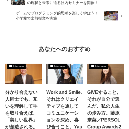
の現状と未来に迫る社内セミナーを開催！
ゲームでプログラミング的思考を楽しく学ぼう！
小学校で出前授業を実施
あなたへのおすすめ
Interview
Interview
Interview
分かり合えない
Work and Smile.
GIVEすること。
人同士でも、互
それはクリエイ
それが自分で選
いを理解して手
ティブを通して
んだ、私の人生
を取り合えば、
コミュニケーシ
の歩み方。藤原
「美しい世界」
ョンを深め、喜
奈菜／PERSOL
が創造される。
び合うこと。Yas
Group Awards2