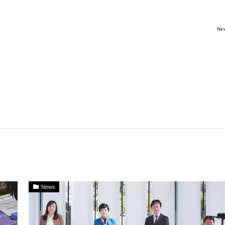
Ne
News