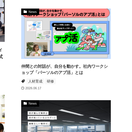
News
ィ
試
仲間との対話が、自分を動かす。社内ワークシ
ョップ「パーソルのアプ活」とは
人材育成
研修
2026.06.17
News