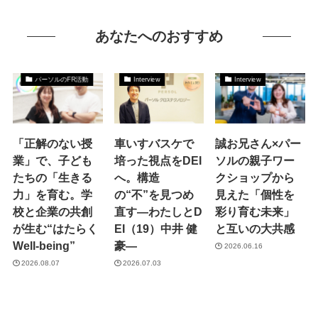
あなたへのおすすめ
パーソルのFR活動
Interview
Interview
「正解のない授
車いすバスケで
誠お兄さん×パー
業」で、子ども
培った視点をDEI
ソルの親子ワー
たちの「生きる
へ。構造
クショップから
力」を育む。学
の“不”を見つめ
見えた「個性を
校と企業の共創
直す―わたしとD
彩り育む未来」
が生む“はたらく
EI（19）中井 健
と互いの大共感
Well-being”
豪―
2026.06.16
2026.08.07
2026.07.03