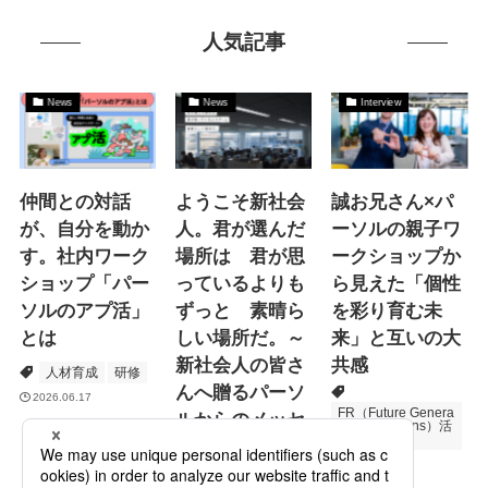
人気記事
News
News
Interview
仲間との対話
ようこそ新社会
誠お兄さん×パ
が、自分を動か
人。君が選んだ
ーソルの親子ワ
す。社内ワーク
場所は 君が思
ークショップか
ショップ「パー
っているよりも
ら見えた「個性
ソルのアプ活」
ずっと 素晴ら
を彩り育む未
とは
しい場所だ。～
来」と互いの大
新社会人の皆さ
共感
人材育成
研修
んへ贈るパーソ
2026.06.17
FR（Future Genera
ルからのメッセ
tions Relations）活
動
ージ
次世代育成
プロモーション