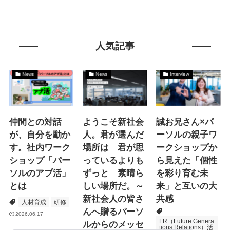
人気記事
News
News
Interview
仲間との対話
ようこそ新社会
誠お兄さん×パ
が、自分を動か
人。君が選んだ
ーソルの親子ワ
す。社内ワーク
場所は 君が思
ークショップか
ショップ「パー
っているよりも
ら見えた「個性
ソルのアプ活」
ずっと 素晴ら
を彩り育む未
とは
しい場所だ。～
来」と互いの大
新社会人の皆さ
共感
人材育成
研修
んへ贈るパーソ
2026.06.17
FR（Future Genera
ルからのメッセ
tions Relations）活