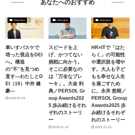
あなたへのおすすめ
Interview
Interview
Interview
車いすバスケで
スピードを上
HR×ITで「はた
培った視点をDEI
げ、かつてない
らく」の可能性
へ。構造
挑戦に向かう。
や選択肢を増や
の“不”を見つめ
そこに必要なの
す。大人も子ど
直す―わたしとD
は「万全なブレ
もも幸せな人生
EI（19）中井 健
ーキ」。大金 利
を過ごすため
豪―
典／PERSOL Gr
に。永井 悠樹／
oup Awards202
PERSOL Group
2026.07.03
5 歩み続けるそれ
Awards2025 歩
ぞれのストーリ
み続けるそれぞ
ー
れのストーリー
2026.01.13
2025.12.23