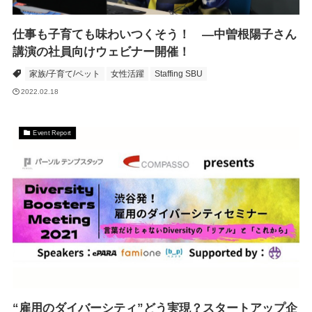
仕事も子育ても味わいつくそう！ ―中曽根陽子さん
講演の社員向けウェビナー開催！
家族/子育て/ペット
女性活躍
Staffing SBU
2022.02.18
Event Report
“雇用のダイバーシティ”どう実現？スタートアップ企