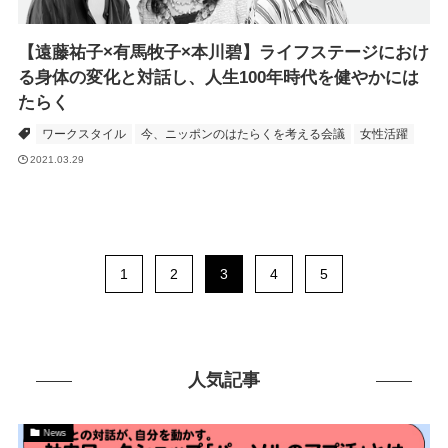
【遠藤祐子×有馬牧子×本川碧】ライフステージにおけ
る身体の変化と対話し、人生100年時代を健やかには
たらく
ワークスタイル
今、ニッポンのはたらくを考える会議
女性活躍
2021.03.29
1
2
3
4
5
人気記事
News