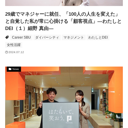
29歳でマネジャーに就任、「100人の人生を変えた」
と自覚した私が常に心掛ける「顧客視点」―わたしと
DEI（１）細野 真由―
Career SBU
ダイバーシティ
マネジメント
わたしとDEI
女性活躍
2024.07.12
News