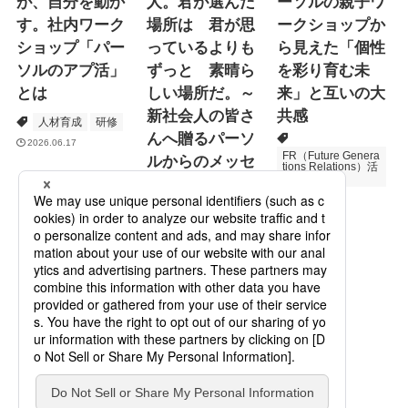
が、自分を動か
人。君が選んだ
ーソルの親子ワ
す。社内ワーク
場所は 君が思
ークショップか
ショップ「パー
っているよりも
ら見えた「個性
ソルのアプ活」
ずっと 素晴ら
を彩り育む未
とは
しい場所だ。～
来」と互いの大
新社会人の皆さ
共感
人材育成
研修
んへ贈るパーソ
2026.06.17
FR（Future Genera
ルからのメッセ
tions Relations）活
動
ージ
次世代育成
2026.06.16
Specialized Servic
es
プロモーション
2026.05.19