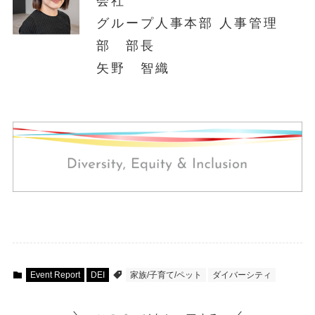
会社
グループ人事本部 人事管理
部 部長
矢野 智織
Event Report
DEI
家族/子育て/ペット
ダイバーシティ