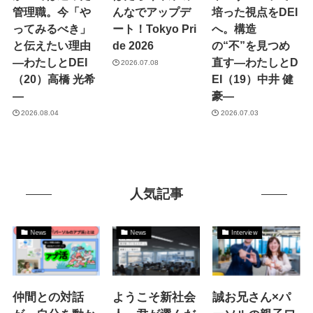
管理職。今「や
んなでアップデ
培った視点をDEI
ってみるべき」
ート！Tokyo Pri
へ。構造
と伝えたい理由
de 2026
の“不”を見つめ
―わたしとDEI
直す―わたしとD
2026.07.08
（20）高橋 光希
EI（19）中井 健
―
豪―
2026.08.04
2026.07.03
人気記事
News
News
Interview
仲間との対話
ようこそ新社会
誠お兄さん×パ