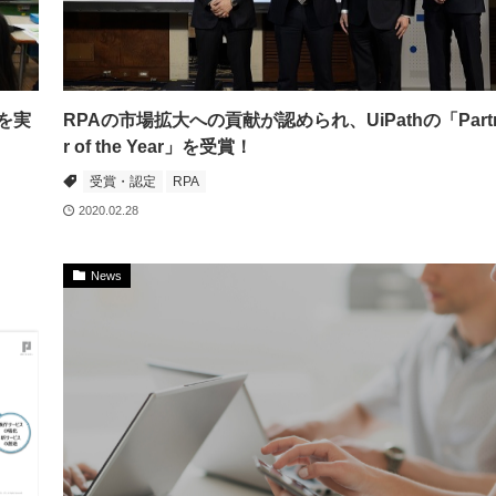
を実
RPAの市場拡大への貢献が認められ、UiPathの「Part
r of the Year」を受賞！
受賞・認定
RPA
2020.02.28
News