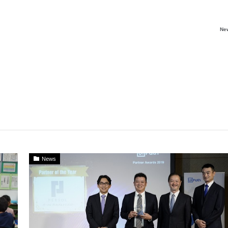
Ne
News